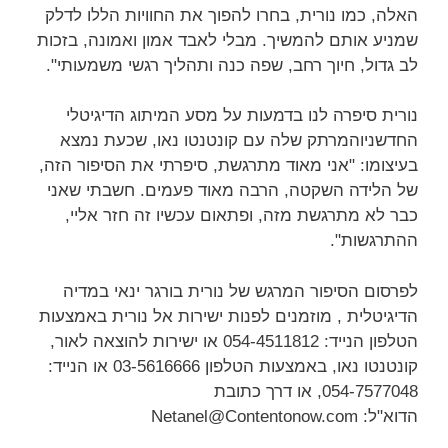
האלה, כמו נורית, בחרו להפוך את החוויות הללו לדלק
שמניע אותם להמשיך. מבלי לאבד אמון ואמונה, בזכות
לב גדול, חיוך רחב, שפה כנה ותהליך רגשי משמעותי".
נורית סיפרה לנו בדמעות על מסע המיתוג הדיגיטלי
החדשניוהמרתק שלה עם קונטנטו נאו, שכעת נמצא
בעיצומו: "אני מאוד מתרגשת, סיפרתי את הסיפור הזה,
של הלידה השקטה, הרבה מאוד פעמים. חשבתי שאני
כבר לא מתרגשת מזה, ופתאום עכשיו זה חזר אליי,
ההתרגשות".
לפרסום הסיפור המרגש של נורית בורגר ינאי במדיה
הדיגיטלית , מוזמנים לפנות ישירות אל נורית באמצעות
הטלפון הנייד: 054-4511812 או ישירות להוצאה לאור,
קונטנטו נאו, באמצעות הטלפון 03-5616666 או הנייד:
054-7577048, או דרך כתובת
הדוא"ל: Netanel@Contentonow.com