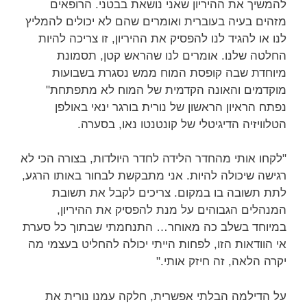
להמשיך את ההיריון שאני נושאת בבטני. הרופאים
מזהים בעיה בעוברית ואומרים שהם לא יכולים להמליץ
לנו או להגיד לנו להפסיק את ההיריון, זו צריכה להיות
החלטה שלנו. אומרים לנו שהראש קטן, תסמונת
מיוחדת שבה קופסת המוח ממש נסגרת בשבועות
מוקדמים והאונה הקדמית של המוח לא מתפתחת"
נפתח הראיון הראשון של נורית בורגר ינאי באולפן
הטלוויזיה הדיגיטלי של קונטנטו נאו, בסערה.
"לקחו אותי מהחדר הלידה לחדר היולדות, בצורה הכי לא
רגישה שיכולה להיות. אני מתבקשת לבחור באותו הרגע,
לתת תשובה בו במקום. צריכים לקבל את תשובת
המנהלים הגבוהים על מנת להפסיק את ההיריון,
במיוחד בשלב כה מאוחר… התנחמתי שבתוך כל סערת
אי הוודאות הזו, לפחות הייתי יכולה להחליט בעצמי מה
יקרה הלאה, זה חיזק אותי."
על הדילמה הבלתי אפשרית, חלקה עמנו נורית את