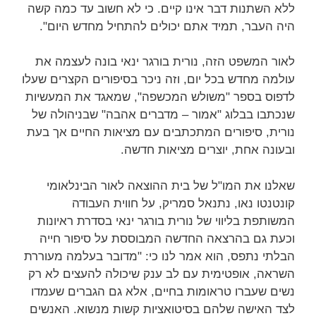
ללא השתנות דבר אינו קיים. כי לא חשוב עד כמה קשה
היה העבר, תמיד אתם יכולים להתחיל מחדש היום".
לאור המשפט הזה, נורית בורגר ינאי בונה לעצמה את
עולמה מחדש בכל יום, וזה ניכר בסיפורים הקצרים שעלו
לדפוס בספר "משולש המכשפה", שמאגד את המעשיות
שנכתבו בבלוג "אמור – מדברים אהבה" שבניהולה של
נורית, סיפורים המתכתבים עם מציאות החיים אך בעת
ובעונה אחת, יוצרים מציאות חדשה.
שאלנו את המו"ל של בית ההוצאה לאור הבינלאומי
קונטנטו נאו, נתנאל סמריק, על חווית העבודה
המשותפת בליווי של נורית בורגר ינאי בסדרת ראיונות
וכעת גם בהרצאה החדשה המבוססת על סיפור חייה
הבלתי נתפס, הוא אמר לנו כי: "מדובר בעלמה מעוררת
השראה, אופטימית עם לב ענק שיכולה להעצים לא רק
נשים שעברו טראומות בחיים, אלא גם הגברים שעמדו
לצד האישה שלהם בסיטואציות קשות מנשוא. האנשים