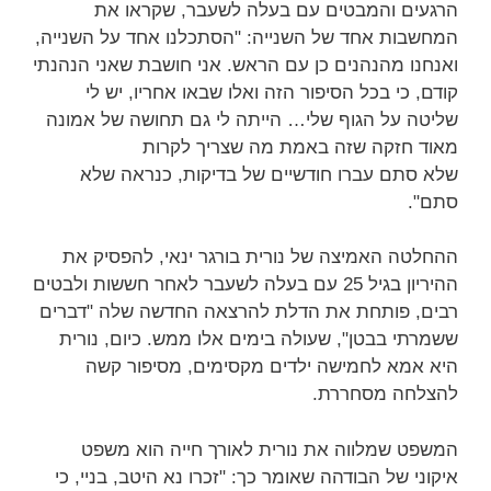
הרגעים והמבטים עם בעלה לשעבר, שקראו את
המחשבות אחד של השנייה: "הסתכלנו אחד על השנייה,
ואנחנו מהנהנים כן עם הראש. אני חושבת שאני הנהנתי
קודם, כי בכל הסיפור הזה ואלו שבאו אחריו, יש לי
שליטה על הגוף שלי… הייתה לי גם תחושה של אמונה
מאוד חזקה שזה באמת מה שצריך לקרות
שלא סתם עברו חודשיים של בדיקות, כנראה שלא
סתם".
ההחלטה האמיצה של נורית בורגר ינאי, להפסיק את
ההיריון בגיל 25 עם בעלה לשעבר לאחר חששות ולבטים
רבים, פותחת את הדלת להרצאה החדשה שלה "דברים
ששמרתי בבטן", שעולה בימים אלו ממש. כיום, נורית
היא אמא לחמישה ילדים מקסימים, מסיפור קשה
להצלחה מסחררת.
המשפט שמלווה את נורית לאורך חייה הוא משפט
איקוני של הבודהה שאומר כך: "זכרו נא היטב, בניי, כי