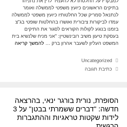
למבקריו על החלטתו לא להעמיד לדין את נתניהו
בתיקים הראשונים כיועץ משפטי לממשלה ואומר
לנתנאל סמריק שכל החלטותיו כיועץ משפטי לממשלה
עמדו לביקורות ציבורית ואושרו בהחלטות שופטי בג"צ
בזמנו בנוגע לקולות הקוראים לסגור את התיקים
בעסקת טיעון משיב רובינשטיין: "אני מניח שלנשיא בית
המשפט העליון לשעבר אהרון ברק …
להמשך קריאה
Uncategorized
כתיבת תגובה
הסופרת, נורית בורגר ינאי, בהרצאה
חדשה: "דברים ששמרתי בבטן" על 3
לידות שקטות טראגיות וההתגברות
הרגשית