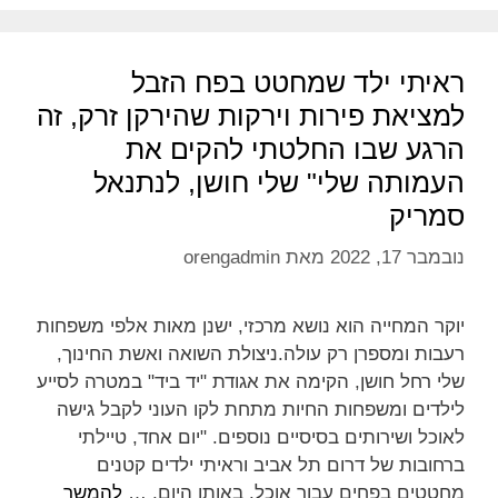
ראיתי ילד שמחטט בפח הזבל
למציאת פירות וירקות שהירקן זרק, זה
הרגע שבו החלטתי להקים את
העמותה שלי" שלי חושן, לנתנאל
סמריק
נובמבר 17, 2022
מאת
orengadmin
יוקר המחייה הוא נושא מרכזי, ישנן מאות אלפי משפחות
רעבות ומספרן רק עולה.ניצולת השואה ואשת החינוך,
שלי רחל חושן, הקימה את אגודת "יד ביד" במטרה לסייע
לילדים ומשפחות החיות מתחת לקו העוני לקבל גישה
לאוכל ושירותים בסיסיים נוספים. "יום אחד, טיילתי
ברחובות של דרום תל אביב וראיתי ילדים קטנים
מחטטים בפחים עבור אוכל. באותו היום, …
להמשך