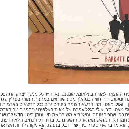
יים דומעות, חוה חוויה במהלך מסע שורשים במחנות המוות בפולין שג
 – ואולי מעט יותר. הדשא הצומח ביניהם ירוק ככל הדשאים באדמות פול
אולי מעט יותר. אולי בגלל עפרם של מאות האלפים שנספג היטב באדמ
ם כפי שהכיר אותם, ומאז הוא משורר את חייו ונותן ביטוי חדש לרגשו
רתק והמרגש.מאז אותו הרגע, נדבק בו חיידק הכתיבה ולא הרפה, כ
וא מחבר את ספריו כיוון שזה דבק בנפשו, הוא מקווה להוות השראה