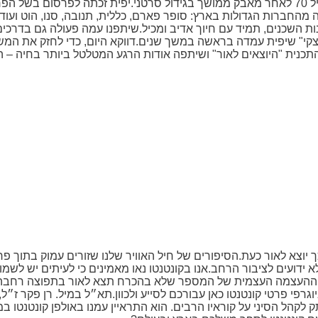
יפית גרינברג ז"ל, שהייתה ידועה בכינוייה "ג. יפית", הלכה לעולמה בגיל 70 לאחר מאבק ממושך בגידול סרטני.
מהחברות הגדולות בארץ: סופר פארם, כללית, תנובה, סנו, הוט ועוד
נות השכנים, תמיד עם חיוך אדיב ומכיל.שיתפנו עמה פעולה גם בדרכ
קי" שיפית עמדה בראשה במשך שנים.דווקא היום, כדי לחזק את המ
תכנית "היוצאים לאור" ושיתפה אודות הרגע המטלטל ביותר בחיה – 
ך יוצא לאור כעת.הסיפורים של חיל האוויר שלנו שזורים עמוק בתוך 
 ידועים לציבור הרחב.אנו בקונטנטו נאו מאמינים כי לעיתים יש לש
 וההעצמה העצמית של המספר שלא בהכרח תצא לאור בתפוצה רחבה.בי
גרפי פרטי קונטנטו כאן עבורכם לסייע ולכוון.תא״ל במיל. רן פקר ז״ל
 לקהל הסיני על קוראיו הרבים. הוא התראיין עמנו באולפן קונטנטו 