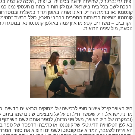
והפכה לשם בכל בית בישראל. עם לקוחותיה בתחום העסקי נמנו כמה 
קונטנטו נאו ברמת החייל, ראינו אותה באופן תדיר במעלית ובמסדרו
קונטנטו מופצות ברשתות הספרים ברחבי הארץ, כולל ברשת "סטימצ
הקרובים – משדרים קטע מראיון עמה באולפן קונטנטו נאו במסגרת ה
נוסעת, מול עיניה הרואות.
חיל האוויר קיבל אישור סופי לרכישה של מסוקים מבצעיים חדשים, כ
מדינת ישראל. חיל שעושה חיל, ופועל על מבצעים שונים שמרביתם לא
(ובמקרה של חיל האוויר, מעל פני הדוח), לספר אותם לשם השיתוף
באולפן הטלוויזיה הדיגיטלי של קונטנטו או כתיבה והדפסה של ספר ביו
האווירית לשעבר, המריא עם קונטנטו לשמיים והוציא את ספרו המרתק