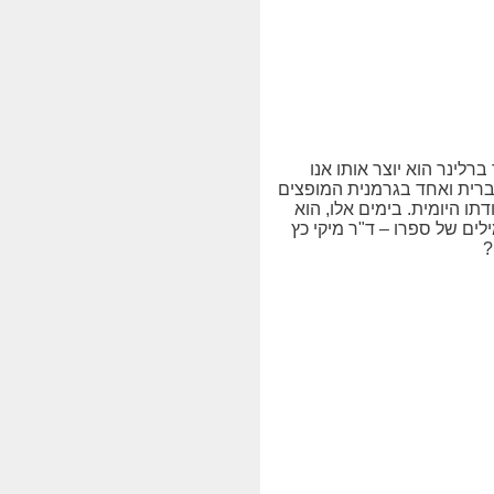
ו נאו כמה ימים מוקדם יותר, וכעת חוגג יום הולדת 79 מיוחד.ד״ר ברוך ברלינר הוא יוצר אותו אנו
ברית ואחד בגרמנית המופצים
תו היומית. בימים אלו, הוא
ים של ספרו – ד"ר מיקי כץ
?