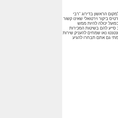
מקום הראשון בדירוג "רבי
טיס ביקור וירטואלי שאינו קשור
פועל יכולה להיות ממש
 סייע להם בשיטות המכירות
נטנטו נאו שמחים להעניק שירות
יפורים הייחודיים שלכם לאור, לכן אנו מוציאים לאור ומתרגמים ב-12 שפות שונות.מתי גם אתם תבחרו להגיע