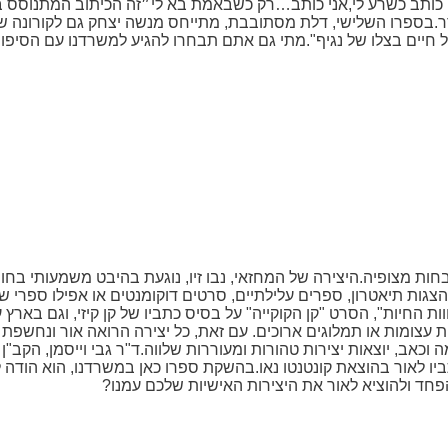
י כותב כשרע לי,אני כותב…רק כשבאמת בא לי״זה הכיתוב המתנוסס 
ר.בספרו השלישי, דלת מסתובבת, מתייחס מנשה יצחק גם לקורונה 
של חיים בצלו של נגיף".מתי גם אתם תבחרו להגיע למשרדנו עם הסיפ
ות מצופיה.היצירה של המחזאי, נבו זיו, נוגעת בהיבט משמעותי בחו
גות תיאטרון, ספרים עלילתיים, סרטים דוקומנטים או אפילו ספרי שיר
חשיבתי – כפי שעשה ג'ורג' אורוול עם הספרים "1984" ו-"חוות החיות", הסרט "קן הקוקייה" על בסיס כתביו של קן
רות עצומות או תמלוגים ארוכים. עם זאת, כל יצירה הרואה אור ונחשפ
 וכאב, יוצאות יצירות טהורות ומעוררות שלווה.ד"ר גבי וייסמן, הקב
לאור בהוצאת קונטנטו נאו.בהשקת ספרו כאן במשרדנו, הוא הודה לצו
חד ולהוציא לאור את היצירות האישיות שלכם עמנו?