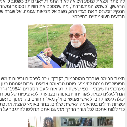
להיפתח ולצאת למסע היציאה לאור התמידי.״אני כותב כשטוב לי,אנ
הראשון, "כשמש המתעוררת", מה שמסכם את חוויותיו כסופר ומשור
הנגיף: "וכשנסיר את בגדי החג, נשוב אל מציאות עגומה. אל שגרה 
הרגעים העוצמתיים בחייכם?
הצגת הבימה שוברת המוסכמות, "קב"ן", זוכה לפרסים וביקורות משבח
הפופולרית מנסה להימנע: פוסט-טראומה צבאית.יצירות אומנות כגון הצ
מערכתי ו
הנח"ל.עלינו לצאת לאור יחדיו בענווה ובצניעות, ללא ציפיות של מכי
יכולה לעשות הבדל אישי ואנושי בחלק מאלו החוזים בה. מתוך טראומה
עשרות חיילים בטראומה האישית שלהם, בחר באומץ להוציא את כתביו 
כדי ללוות אתכם לכל אורך הדרך.מתי גם אתם תחליטו להתגבר על הפ