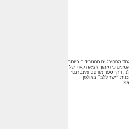
אחד מההיבטים המטרידים ביותר
נטו נאו מאמינים כי תזמון היציאה לאור של
לנו, דרך ספר מודפס ואינטרנטי
תכנית ״ישר ללב״ באולפן
ו?