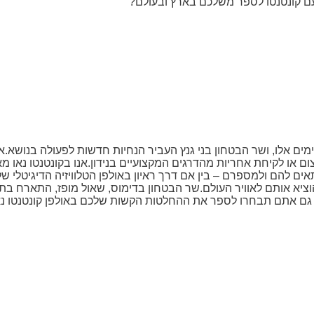
עם קונטנטו לספר משלכם בארץ ובעולם?
ם אלו, ושר הבטחון בני גנץ העביר הנחיות חדשות לפעולה בנושא.
ור כבר ב-2018, ללא הד תקשורתי עצום או לקיחת אחריות מהדרגים המקצועיים בנידון.אנו בקונט
תאים להם ולמספרם – בין אם דרך ראיון באולפן הטלוויזיה הדיגיטלי ש
 להוציא אותם לאוויר העולם.שר הבטחון בדימוס, שאול מופז, התארח ב
י גם אתם תבחרו לספר את ההחלטות הקשות שלכם באולפן קונטנטו נא