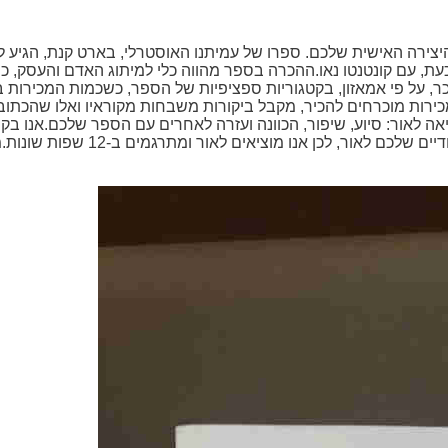
יצירה האישית שלכם. ספרו של עמיתנו האוסטרלי, בארט קנת, הגיע ל
כעת, עם קונטנטו נאו.ההכרה בספר מהווה כלי למיתוג האדם והעסק, כר
כר, על פי אמאזון, בקטגוריות ספציפיות של הספר, כשכמות המכירות ב
רות מוכרחים להכיר, מקבל ביקורות משבחות מקוראיו ואלו שהכתוב
 לאור: סיוע, שיפור, הכוונה ועזרה לאחרים עם הספר שלכם.אנו בקו
ליוצרים מכל רחבי הגלובוס כדי להוציא את הספרים והס