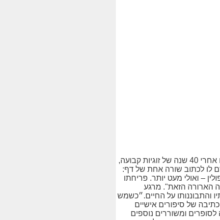
שלושה ספרי שירה חדשים מאת מנשה יצחק רואים כעת אור בליווי בית ההוצאה לאור הבינלאומי, קונטנטו נאו.חייו של מנשה יצחק התהפכו אחרי 40 שנה של זוגיות קבועה,
רם לו לכתוב שורה אחת של דף:
ין – ואולי מעט יותר. פריחתו
ה הארורה הזאת". מרגע
תיו והתבוננותו על החיים.״כשמש
תיבה של סיפורים אישיים
 לסופרים ומשוררים נוספים