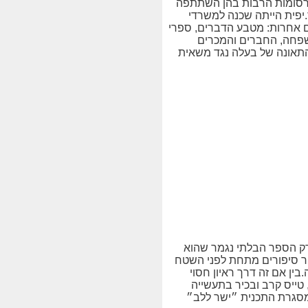
יפית זכתה לפרסום בשל הפרסומות הרבות בהן השתתפה
.יפית הייתה שכנה למשרדי
ים אחרות: מטבע הדברים, ספרי
שפחה, החברים והמכרים
התאונה של בעלה נגד משאית
פרק הספר הבלתי נגמר שהוא
מור סיפורים מתחת לפני השטח
ן אם זה דרך ראיון חסוי
, טייס קרב ובכיר בתעשייה
במסגרת התכנית ״ישר ללב״