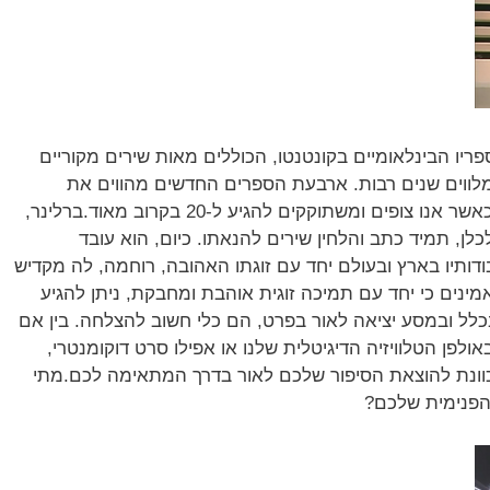
ריו הבינלאומיים בקונטנטו, הכוללים מאות שירים מקוריים
 מלווים שנים רבות. ארבעת הספרים החדשים מהווים את
מספרים 10,11,12,13 הרואים אור עמנו, כאשר אנו צופים ומשתוקקים להגיע ל-20 בקרוב מאוד.ברלינר,
לן, תמיד כתב והלחין שירים להנאתו. כיום, הוא עובד
תיו בארץ ובעולם יחד עם זוגתו האהובה, רוחמה, לה מקדיש
מינים כי יחד עם תמיכה זוגית אוהבת ומחבקת, ניתן להגיע
לל ובמסע יציאה לאור בפרט, הם כלי חשוב להצלחה. בין אם
אולפן הטלוויזיה הדיגיטלית שלנו או אפילו סרט דוקומנטרי,
וונת להוצאת הסיפור שלכם לאור בדרך המתאימה לכם.מתי
הפנימית שלכם?