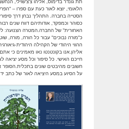
תת גונדר בדימוס, אליהו צ'צ'שוילי, הנח
הלאומי, יוצא לאור כעת עם ספרו – "הפרש
הסטייה בחברה. התהליך נבחן דרך סיפורי
כסוהר וכמפקד, אודותיהם דווח שנים רב
האחורית" של החברה.המטרה הצנועה: לעו
כ"מורה נבוכים" עבור כל הורה, מורה, שוט
ההווי היהודי של הקהילה היהודית-גיאורג
אליהן.אנו בקונטנטו נאו מאמינים כי אתם
חייכם האישי. כל סיפור וכל מסע יציאה לא
חשובים מהיבטים שונים בתכלית.הסופר אלי
על הסיוע במסע היציאה לאור של כתב ידו