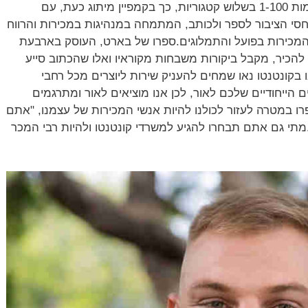
קנת, בדירוג "רבי המכר של אמאזון", מקומות 1-100 בשלוש קטגוריות, כך בקמפיין מיתוג כעת, עם
חסי הציבור לספר ולכותב, המתמחה במנהיגות במכירות והרווח
המכירות בפועל והתמלוגים.ספרו של בארט, העוסק בארבעת
להכיר, מקבל ביקורות משבחות מקוראיו ואלו שהכתוב סייע
קונטנטו נאו שמחים להעניק שירות ליוצרים מכל רחבי
 הייחודיים שלכם לאור, לכן אנו מוציאים לאור ומתרגמים
פרו במטרה לעזור לכולנו להיות אנשי המכירות של עצמנו, "אתם
תי גם אתם תבחרו להגיע למשרדי קונטנטו ולהיות רבי המכר