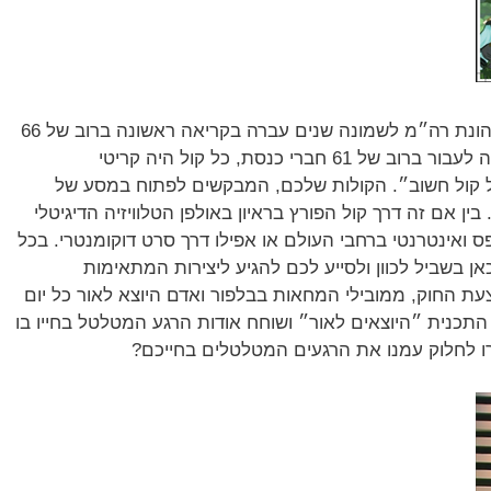
אמש יצא לאור כי הצעת החוק להגבלת כהונת רה״מ לשמונה שנים עברה בקריאה ראשונה ברוב של 66
חברי כנסת.כיוון שהצעת חוק מסוג זה עליה לעבור ברוב של 61 חברי כנסת, כל קול היה קריטי
כל קול חשוב״. הקולות שלכם, המבקשים לפתוח במסע של
ין אם זה דרך קול הפורץ בראיון באולפן הטלוויזיה הדיגיטלי
ס ואינטרנטי ברחבי העולם או אפילו דרך סרט דוקומנטרי. בכל
אן בשביל לכוון ולסייע לכם להגיע ליצירות המתאימות
ת החוק, ממובילי המחאות בבלפור ואדם היוצא לאור כל יום
תכנית ״היוצאים לאור״ ושוחח אודות הרגע המטלטל בחייו בו
רו לחלוק עמנו את הרגעים המטלטלים בחייכם?