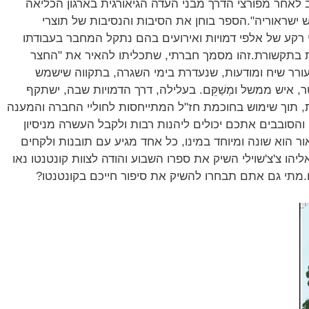
שב לאחר מפורצי הדרך מבני העדה הגיאורגית בארגון הכליאה
 ישראוריה".הספר בוחן את הסיבות והנסיבות של תוצרי
 רקע של אלפי דמויות ואירועים בהם נתקל המחבר בעבודתו
ות בתקשורת.זהו מסמך חברתי, שתכליתו להאיר את "החצר
רר שיח ומודעות, שנעדרת בימי השגרה, בתקווה שישמש
ר, איש ממשל ומְשַׁקֵּם. בעלילה, דרך הדמויות שבה, ישתקף
ית, תוך שימוש בחוכמת חז"ל המתייחסות לחוליי החברה והמענה
 והסובבים אתכם יכולים ליהנות רבות ולקבל העשרה מניסיון
ור הוא שונה ומיוחד במינו, כל אחד מגיע עם תובנות ולקחים
הו צ'צ'שוילי השיק את ספרו השבוע והודה לצוות קונטנטו נאו
.מתי גם אתם תבחרו להשיק את סיפור חייכם בקונטנטו?