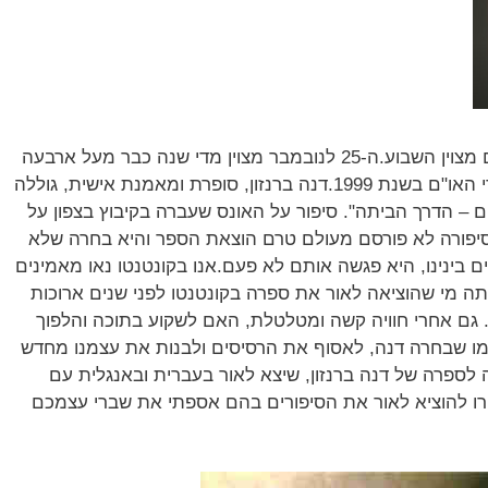
יום המאבק הבינלאומי באלימות נגד נשים מצוין השבוע.ה-25 לנובמבר מצוין מדי שנה כבר מעל ארבעה
עשורים, ואף הוכרז כמועד בינלאומי על ידי האו"ם בשנת 1999.דנה ברנזון, סופרת ומאמנת אישית, גוללה
 – הדרך הביתה". סיפור על האונס שעברה בקיבוץ בצפון על
רים כשהייתה בת 15 בלבד. סיפורה לא פורסם מעולם טרם הוצאת הספר והיא בחרה שלא
 בינינו, היא פגשה אותם לא פעם.אנו בקונטנטו נאו מאמינים
תה מי שהוציאה לאור את ספרה בקונטנטו לפני שנים ארוכות
. גם אחרי חוויה קשה ומטלטלת, האם לשקוע בתוכה והלפוך
מו שבחרה דנה, לאסוף את הרסיסים ולבנות את עצמנו מחדש
לספרה של דנה ברנזון, שיצא לאור בעברית ובאנגלית עם
רו להוציא לאור את הסיפורים בהם אספתי את שברי עצמכם