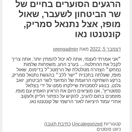
הרגעים הסוערים בחיים של
שר הביטחון לשעבר, שאול
מופז, אצל נתנאל סמריק,
קונטנטו נאו
דצמבר 5, 2022
מאת
orengadmin
״אני אמרתי לעצמי, אתה לא יכול להמתין יותר. אתה צריך
לקבל את ההחלטה… בערב החג, משפחות שלמות
נמחקו״ הצהרה מטלטלת של הרמטכ״ל בדימוס, שאול
מופז, שעלתה בתכנית ״ישר ללב״ בהגשת נתנאל סמריק.
ברקע השתיקה הרועמת של המיועד לשר הביטחון, יואב
גלנט, בנוגע לסמכויות שיילקחו ממנו על ידי בצלאל
סמוטריץ׳, אנו מוציאים היום את הראיון האמיץ עם מופז.
מוזמנים בחום להגיב, להקיש על כפתור הלייק ולעקוב
אחרי עמוד היציאה לאור הרשמי של קונטנטו נאו.
קטגוריות
Uncategorized
כתיבת תגובה
ניווט פוסטים