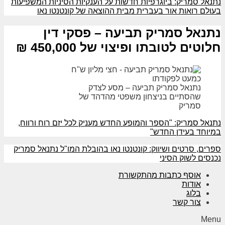
נתנאל סמריק: ביוגרפיות חדשות על הענקיות הסיניות המשפיעות
בעולם רואות אור בעברית מבית ההוצאה של קונטנטו נאו
נתנאל סמריק תביעה – פסקי דין
חלוטים לטובתו ופיצוי של 450,000 ₪
נתנאל סמריק תביעה – מסע לצדק
שהסתיים בניצחון משפטי מהדהד של
סמריק
נתנאל סמריק: "הספר והמופע החדש מעניק לכל יזם רוח ורווח,
במיוחד בעידן החדש"
ספרים, סרטים ושיווק: קונטנטו נאו בהובלת המו"ל נתנאל סמריק
נכנסים לשוק הסיני​
אוסף כתבות מהתקשורת
אודות
בלוג
צור קשר
Menu