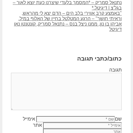
נתנאל סמריק – *המסמך בלעדי שיצרנו כעת יוצא לאור –
בגל'צ | דיגיטל.*
"באמצע קרב אווירי בלב הים – הדם יצא לי מהראש,
וראיתי חושך" – הרגע המטלטל בחייו של האלוף במיל.
אביהו בן נון, ממנו ניצל בנס – נתנאל סמריק, קונטנטו נאו
דיגיטל
כתוב/כתבי תגובה
תגובה
שם
אימייל
אתר